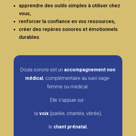
apprendre des outils simples à utiliser chez
vous,
renforcer la confiance en vos ressources,
créer des repères sonores et émotionnels
durables.
Doula sonore est un
accompagnement non
médical
, complémentaire au suivi sage-
femme ou médical.
Elle s’appuie sur :
la
voix
(parlée, chantée, vibrée),
le
chant prénatal
,