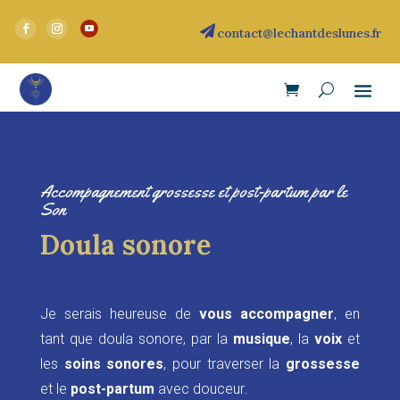

contact@lechantdeslunes.fr
Accompagnement grossesse et post-partum par le
Son
Doula sonore
Je serais heureuse de
vous
accompagner
, en
tant que doula sonore, par la
musique
, la
voix
et
les
soins sonores
, pour traverser la
grossesse
et le
post-partum
avec douceur.